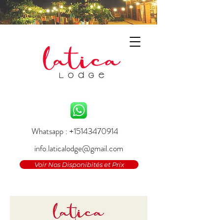
Whatsapp : +15143470914
info.laticalodge@gmail.com
Voir Nos Disponibités et Prix