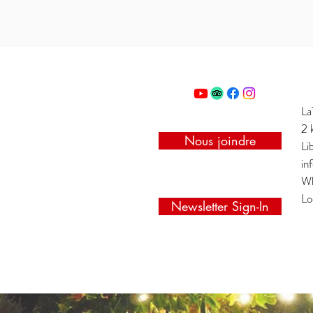
La
2 
Nous joindre
Li
in
Wh
Lo
Newsletter Sign-In