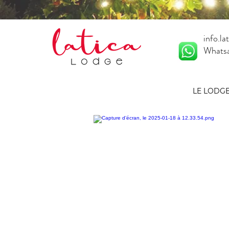
info.l
Whats
LE LODG