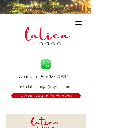
Whatsapp : +15143470914
info.laticalodge@gmail.com
Voir Nos Disponibités et Prix