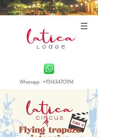
Whatsapp : +15143470914
info.laticalodge@gmail.com
Voir Nos Disponibités et Prix