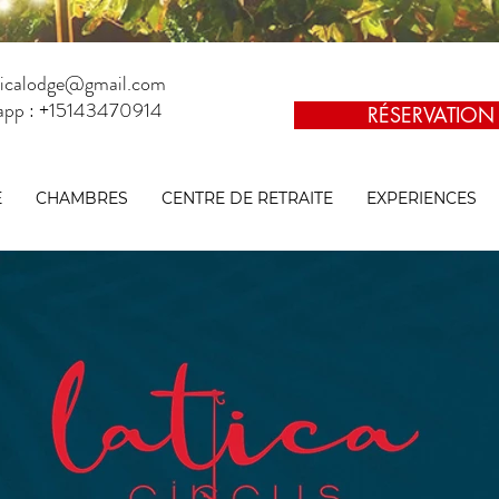
aticalodge@gmail.com
app : +15143470914
RÉSERVATION
E
CHAMBRES
CENTRE DE RETRAITE
EXPERIENCES