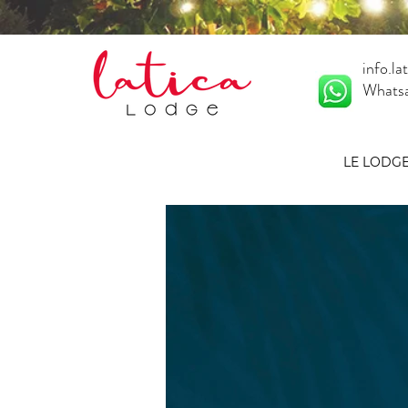
info.l
Whats
LE LODG