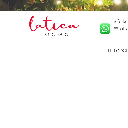
info.l
Whats
LE LODG