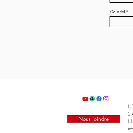
Courriel
La
2 
Nous joindre
Li
in