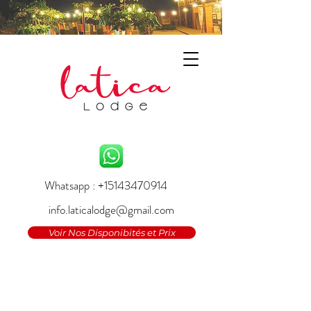
Whatsapp : +15143470914
info.laticalodge@gmail.com
Voir Nos Disponibités et Prix
TARIFS &
QUESTIONS FREQUENTES