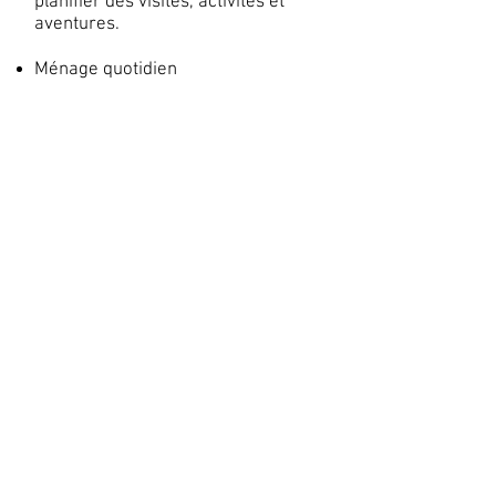
planifier des visites, activités et
aventures.
Ménage quotidien
Accès à la piscine et aux
installations du domaine.
QUESTIONS
FREQUENTES
Coming Soon !!!
Pour toute information, n’hésitez
pas a nous contacter:
info@laticalodge.com